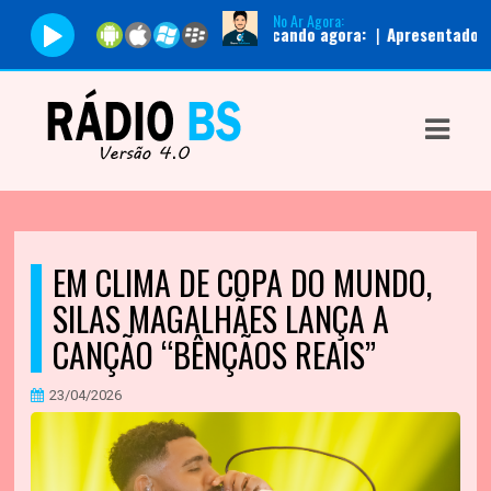
No Ar Agora:
Tocando agora:
|
Apresentador:
Admin
ASTS
IAS
IA
DOS
EM CLIMA DE COPA DO MUNDO,
RAMAÇÃO
SILAS MAGALHÃES LANÇA A
TOS
CANÇÃO “BÊNÇÃOS REAIS”
E
23/04/2026
E
ATO