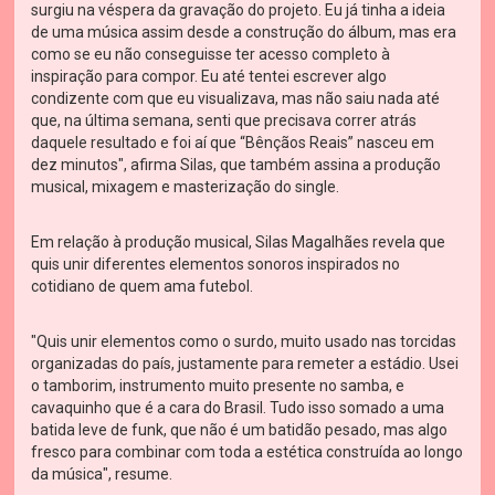
surgiu na véspera da gravação do projeto. Eu já tinha a ideia
de uma música assim desde a construção do álbum, mas era
como se eu não conseguisse ter acesso completo à
inspiração para compor. Eu até tentei escrever algo
condizente com que eu visualizava, mas não saiu nada até
que, na última semana, senti que precisava correr atrás
daquele resultado e foi aí que “Bênçãos Reais” nasceu em
dez minutos", afirma Silas, que também assina a produção
musical, mixagem e masterização do single.
Em relação à produção musical, Silas Magalhães revela que
quis unir diferentes elementos sonoros inspirados no
cotidiano de quem ama futebol.
"Quis unir elementos como o surdo, muito usado nas torcidas
organizadas do país, justamente para remeter a estádio. Usei
o tamborim, instrumento muito presente no samba, e
cavaquinho que é a cara do Brasil. Tudo isso somado a uma
batida leve de funk, que não é um batidão pesado, mas algo
fresco para combinar com toda a estética construída ao longo
da música", resume.