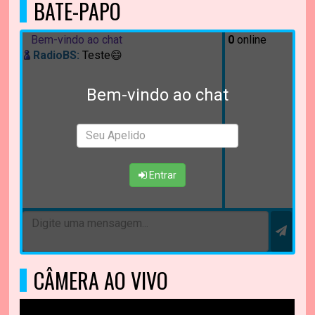
BATE-PAPO
Bem-vindo ao chat
0
online
RadioBS:
Teste😄
Bem-vindo ao chat
Entrar
CÂMERA AO VIVO