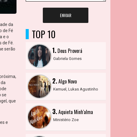
ENVIAR
dade da
TOP 10
o de Fé
a e o
 de Fé.
1.
ue serão
Deus Proverá
Gabriela Gomes
 próxima,
2.
Algo Novo
 da
pode
Kemuel, Lukas Agustinho
o se
ngel, que
3.
Aquieta Minh'alma
Ministério Zoe
es e