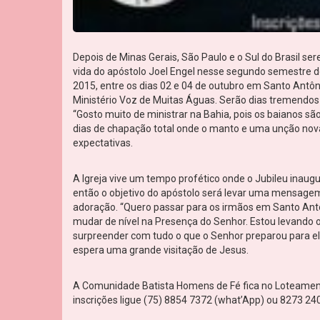
Depois de Minas Gerais, São Paulo e o Sul do Brasil 
vida do apóstolo Joel Engel nesse segundo semestre do
2015, entre os dias 02 e 04 de outubro em Santo Antôn
Ministério Voz de Muitas Águas. Serão dias tremendo
“Gosto muito de ministrar na Bahia, pois os baianos sã
dias de chapação total onde o manto e uma unção nova
expectativas.
A Igreja vive um tempo profético onde o Jubileu inaugu
então o objetivo do apóstolo será levar uma mensage
adoração. “Quero passar para os irmãos em Santo Antô
mudar de nível na Presença do Senhor. Estou levando o 
surpreender com tudo o que o Senhor preparou para ele
espera uma grande visitação de Jesus.
A Comunidade Batista Homens de Fé fica no Loteament
inscrições ligue (75) 8854 7372 (what’App) ou 8273 240