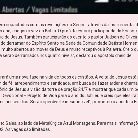
serem impactados com as revelações do Senhor através da instrumentali
 ano, chegou a vez da Bahia. O profeta estará participando do Encontr
io de Jesus. Também participarão do evento o pastor Judson de Oliveir
s do derramar do Espírito Santo na Sede da Comunidade Batista Homens
o muito abertos ao mover de Deus e muito receptivos à Palavra. Creio q
 serão derramados nos quatro níveis”, declarou o apóstolo cheio de
rará uma nova fase na vida de todos os cristãos. A volta de Jesus está
m de fé, arrependimento e santidade, em busca de fazer arder a chama
nio de Jesus a visão da torre de oração 24/7 e mostrar que cada um 
Devocional – Projeto de Vida para o ano do Jubileu e creio que eles irã
s nesses dias. Será imperdível e inesquecível”, prometeu o apóstolo E
o Sales, ao lado da Metalúrgica Azul Montagens. Para mais informaçõ
2. As vagas são limitadas.